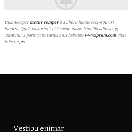
Ullamcorper
metus semper
a a libero luctus sociosqu est
lobortis ligula parturient nisl suspendisse fringilla adipiscing
curabitur a parturient varius mus habitant
www.ipsum.com
vitae
felis turpis.
Vestibu enimar